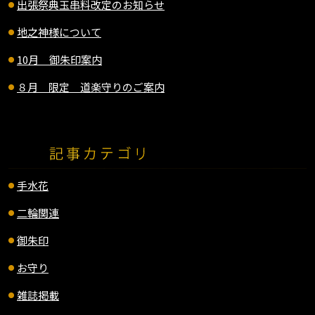
出張祭典玉串料改定のお知らせ
地之神様について
10月 御朱印案内
８月 限定 道楽守りのご案内
手水花
二輪関連
御朱印
お守り
雑誌掲載