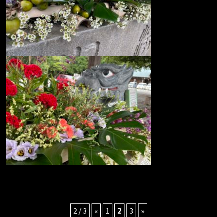
2 / 3
«
1
2
3
»