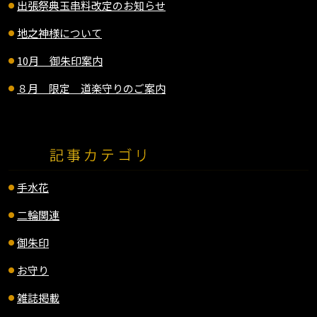
出張祭典玉串料改定のお知らせ
地之神様について
10月 御朱印案内
８月 限定 道楽守りのご案内
手水花
二輪関連
御朱印
お守り
雑誌掲載